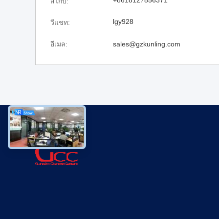
+8618127856371
สไกป์:
lgy928
วีแชท:
อีเมล:
sales@gzkunling.com