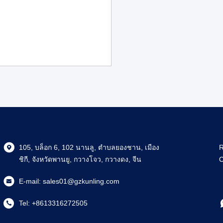
105, บล็อก 6, 102 นานลู, ตําบลยองชาน, เมือง
R
ชิกี, จังหวัดพานยู, กวางโจว, กวางดง, จีน
C
E-mail:
sales01@gzkunling.com
Tel:
+8613316272505