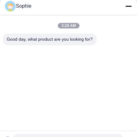
นโยบาย
Exhibition: แสดงวิธีแก้ไขห้อง
Sophie
สะอาดและห้องปฏิบัติการชั้นสูง
ความ
3:29 AM
loading...
เป็น
Good day, what product are you looking for?
ส่วน
หมวดหมู่ยอดนิยม
ทั้งหมด
ตัว
ห้องคลีนรูมสำเร็จรูป
แอร์ชาวเวอร์
กล่องผ่าน
หน่วยกรองพัดลม
บูธ Downflow
ไส้กรองอากาศ
ตู้กรองอากาศ Hepa
ตู้รับลมบริสุทธิ์