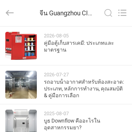
2026
Guangzhou
Cleanroom
จีน Guangzhou Cleanroom Construction Co., Ltd. ข่าวของ บริษัท
Construction
Co.,
Ltd..
All
Rights
หน้า
Reserved.
2026-08-05
คู่มือตู้เก็บสารเคมี: ประเภทและ
แรก
มาตรฐาน
สินค้า
2026-07-27
รถอาบน้ําอากาศสําหรับห้องสะอาด:
ประเภท, หลักการทํางาน, คุณสมบัติ
วิดีโอ
& คู่มือการเลือก
เกี่ยว
2025-08-07
บูธ Downflow คืออะไรใน
กับ
อุตสาหกรรมยา?