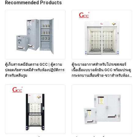
Recommended Products
เรา
ทัวร์
โรงงาน
ตู้เก็บสารเคมีอันตราย GCC | ตู้ความ
ตู้ระบายอากาศสำหรับโปรเซสเซอร์
การ
ปลอดภัยสารเคมีสำหรับห้องปฏิบัติการ
เนื้อเยื่อแบบวอล์กอิน GCC พร้อมประตู
สำหรับคลีนรูม
กระจกบานเลื่อนซ้าย-ขวาสำหรับห้อง
ควบคุม
ปฏิบัติการพยาธิวิทยา
คุณภาพ
ติดต่อ
เรา