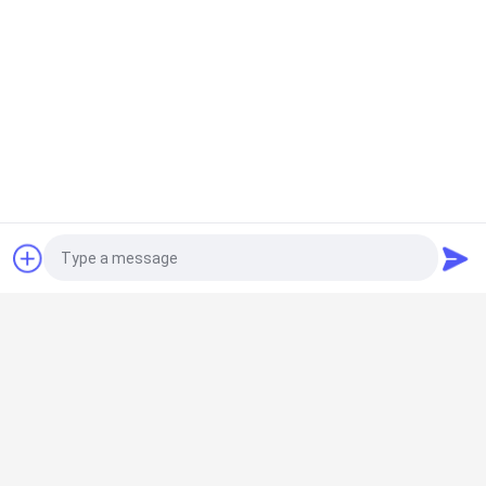
ขอใบเสนอราคา
หมวดหมู่ยอดนิยม
ทั้งหมด
ห้องคลีนรูมสำเร็จรูป
แอร์ชาวเวอร์
Photo
กล่องผ่าน
หน่วยกรองพัดลม
Video Call
Audio Call
บูธ Downflow
ไส้กรองอากาศ