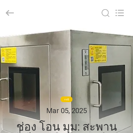
2026
Guangzhou
Cleanroom
Construction
Co.,
Ltd..
All
Rights
หน้า
Reserved.
แรก
สินค้า
วิดีโอ
กรณี
Mar 05, 2025
เกี่ยว
ช่อง โอน มุม: สะพาน
กับ