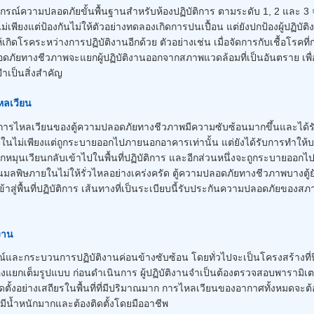
กรณ์ความปลอดภัยขั้นพื้นฐานสำหรับห้องปฏิบัติการ ตามระดับ 1, 2 และ 3 จ
ไม่เพียงแต่ป้องกันไม่ให้ตัวอย่างทดลองเกิดการปนเปื้อน แต่ยังปกป้องผู้ปฏิ
้เกิดโรคระหว่างการปฏิบัติงานอีกด้วย ตัวอย่างเช่น เมื่อจัดการกับเชื้อโรคที่
ภัยทางชีวภาพจะแยกผู้ปฏิบัติงานออกจากสภาพแวดล้อมที่เป็นอันตราย เพ
ำเป็นสิ่งสำคัญ
ลเวียน
รไหลเวียนของตู้ความปลอดภัยทางชีวภาพมีความซับซ้อนมากขึ้นและได้
ม่เพียงแต่ถูกระบายออกไปภายนอกอาคารเท่านั้น แต่ยังได้รับการทำให้บริส
ูกหมุนเวียนกลับเข้าไปในพื้นที่ปฏิบัติการ และอีกส่วนหนึ่งจะถูกระบายอ
นมลพิษภายในไม่ให้รั่วไหลอย่างเคร่งครัด ตู้ความปลอดภัยทางชีวภาพบางตู้ยัง
ข้าสู่พื้นที่ปฏิบัติการ เส้นทางที่เป็นระเบียบนี้รับประกันความปลอดภั
งาน
ณ์และกระบวนการปฏิบัติงานค่อนข้างซับซ้อน โดยทั่วไปจะเป็นโครงสร้างที่
ห้องแยกเต็มรูปแบบ ก่อนดำเนินการ ผู้ปฏิบัติงานจำเป็นต้องตรวจสอบพารา
ดตั้งอย่างเสถียรในพื้นที่ที่มีปริมาณมาก การไหลเวียนของอากาศทั้งหมดจะต
าง มีน้ำหนักมากและต้องติดตั้งโดยมืออาชีพ