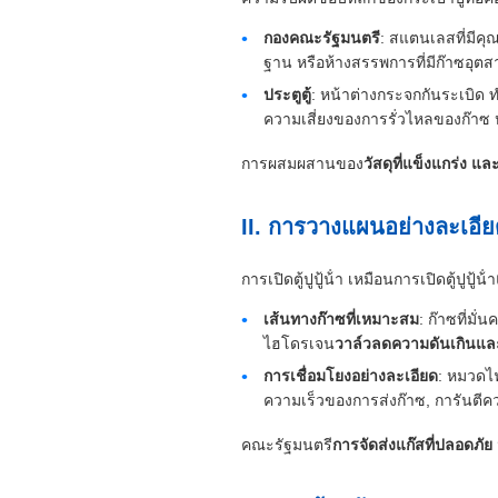
กองคณะรัฐมนตรี
: สแตนเลสที่มีคุ
ฐาน หรือห้างสรรพการที่มีก๊าซอุ
ประตูตู้
: หน้าต่างกระจกกันระเบิด
ความเสี่ยงของการรั่วไหลของก๊าซ ห
การผสมผสานของ
วัสดุที่แข็งแกร่ง 
II. การวางแผนอย่างละเอี
การเปิดตู้ปูปู้น้ํา เหมือนการเปิดตู้ปูปู้น้ํา
เส้นทางก๊าซที่เหมาะสม
: ก๊าซที่มั
ไฮโดรเจน
วาล์วลดความดันเกินและ
การเชื่อมโยงอย่างละเอียด
: หมวดไ
ความเร็วของการส่งก๊าซ, การันต
คณะรัฐมนตรี
การจัดส่งแก๊สที่ปลอดภัย 