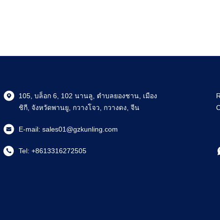
105, บล็อก 6, 102 นานลู, ตําบลยองชาน, เมือง
R
ชิกี, จังหวัดพานยู, กวางโจว, กวางดง, จีน
C
E-mail:
sales01@gzkunling.com
Tel:
+8613316272505