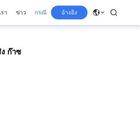
เรา
ข่าว
กรณี
อ้างอิง
ส่ง ก๊าซ