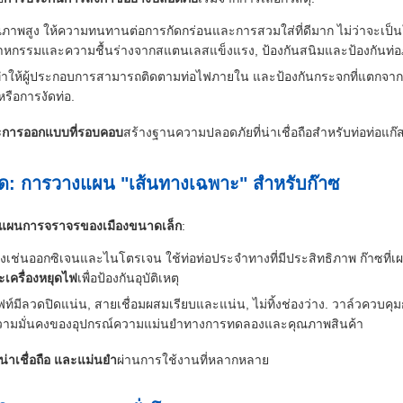
ณภาพสูง ให้ความทนทานต่อการกัดกร่อนและการสวมใส่ที่ดีมาก ไม่ว่าจะเป็น
ตสาหกรรมและความชื้นร่างจากสแตนเลสแข็งแรง, ป้องกันสนิมและป้องกันท่
 ทําให้ผู้ประกอบการสามารถติดตามท่อไฟภายใน และป้องกันกระจกที่แตกจ
รือการงัดท่อ.
และการออกแบบที่รอบคอบ
สร้างฐานความปลอดภัยที่น่าเชื่อถือสําหรับท่อท่อแก๊
ยด: การวางแผน "เส้นทางเฉพาะ" สําหรับก๊าซ
แผนการจราจรของเมืองขนาดเล็ก
:
่นคงเช่นออกซิเจนและไนโตรเจน ใช้ท่อท่อประจําทางที่มีประสิทธิภาพ ก๊าซที่
เครื่องหยุดไฟ
เพื่อป้องกันอุบัติเหตุ
ฟท์มีลวดปิดแน่น, สายเชื่อมผสมเรียบและแน่น, ไม่ทิ้งช่องว่าง. วาล์วคว
ีความมั่นคงของอุปกรณ์ความแม่นยําทางการทดลองและคุณภาพสินค้า
น่าเชื่อถือ และแม่นยํา
ผ่านการใช้งานที่หลากหลาย