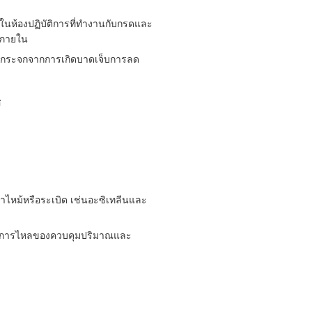
ในห้องปฏิบัติการที่ทํางานกับกรดและ
อภายใน
ากกระจกจากการเกิดบาดเจ็บการลด
ส
เผาไหม้หรือระเบิด เช่นอะซิเทลีนและ
บคุมการไหลของควบคุมปริมาณและ