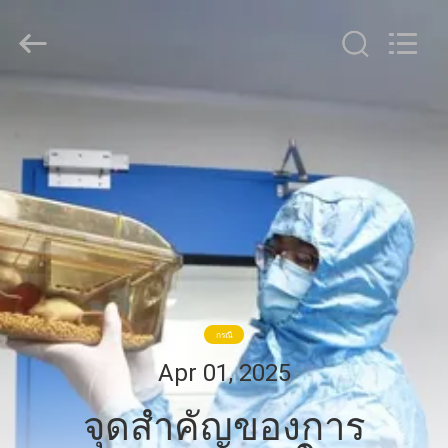
2026
Guangzhou
Cleanroom
Construction
Co.,
Ltd..
All
Rights
หน้า
Reserved.
แรก
สินค้า
วิดีโอ
กรณี
Apr 01, 2025
เกี่ยว
จุดสําคัญของการ
กับ