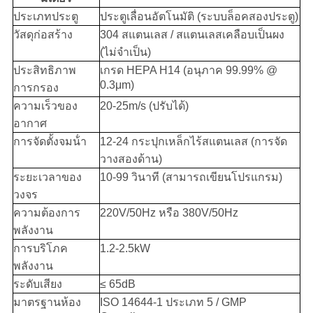
ประเภทประตู
ประตูเลื่อนอัตโนมัติ (ระบบล็อคสองประตู)
วัสดุก่อสร้าง
304 สแตนเลส / สแตนเลสเคลือบเป็นผง
(ไม่จําเป็น)
ประสิทธิภาพ
เกรด HEPA H14 (อนุภาค 99.99% @
0.3μm)
การกรอง
ความเร็วของ
20-25m/s (ปรับได้)
อากาศ
การจัดตั้งจมน้ํา
12-24 กระปุกเหล็กไร้สแตนเลส (การจัด
วางสองด้าน)
ระยะเวลาของ
10-99 วินาที (สามารถเขียนโปรแกรม)
วงจร
ความต้องการ
220V/50Hz หรือ 380V/50Hz
พลังงาน
การบริโภค
1.2-2.5kW
พลังงาน
ระดับเสียง
≤ 65dB
มาตรฐานห้อง
ISO 14644-1 ประเภท 5 / GMP