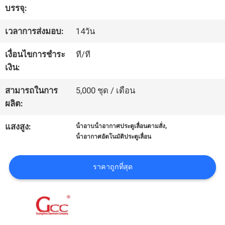
บรรจุ:
เรา
เวลาการส่งมอบ:
14วัน
ทัวร์
เงื่อนไขการชำระ
ที/ที
เงิน:
โรงงาน
สามารถในการ
5,000 ชุด / เดือน
ผลิต:
การ
,
แสงสูง:
น้ําอาบน้ําอากาศประตูเลื่อนตามสั่ง
ควบคุม
น้ําอากาศอัตโนมัติประตูเลื่อน
คุณภาพ
ราคาถูกที่สุด
ติดต่อ
เรา