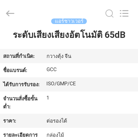
2026
Guangzhou
Cleanroom
Construction
Co.,
แอร์ชาวเวอร์
Ltd..
All
Rights
ระดับเสียงเสียงอัตโนมัติ 65dB
หน้า
Reserved.
แรก
สถานที่กำเนิด:
กวางตุ้ง จีน
GCC
สินค้า
ชื่อแบรนด์:
ISO/GMP/CE
ได้รับการรับรอง:
วิดีโอ
1
จำนวนสั่งซื้อขั้น
ต่ำ:
เกี่ยว
ราคา:
ต่อรองได้
กับ
รายละเอียดการ
กล่องไม้