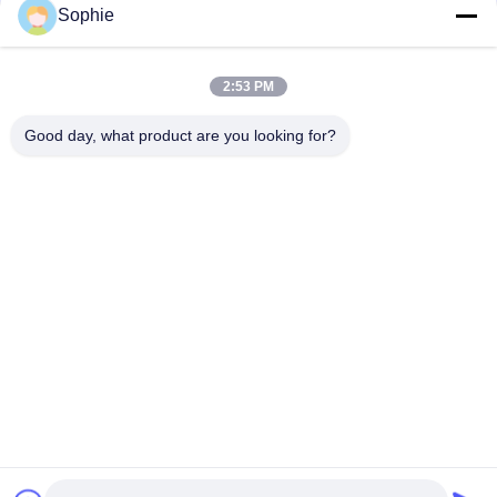
Sophie
ควบคุมอัตโนมัติเต็มรูปแบบสำหรับ 4 คนทางเข้าห้องสะอาด / ระบบ
ฝักบัวอาบน้ำ
2:53 PM
ผู้ใช้สองคน 110V ฝักบัวลมอุตสาหกรรมสำหรับห้องคลีนรูม
Good day, what product are you looking for?
หมวดหมู่ยอดนิยม
ทั้งหมด
ห้องคลีนรูมสำเร็จรูป
แอร์ชาวเวอร์
กล่องผ่าน
หน่วยกรองพัดลม
บูธ Downflow
ไส้กรองอากาศ
ตู้กรองอากาศ Hepa
ตู้รับลมบริสุทธิ์