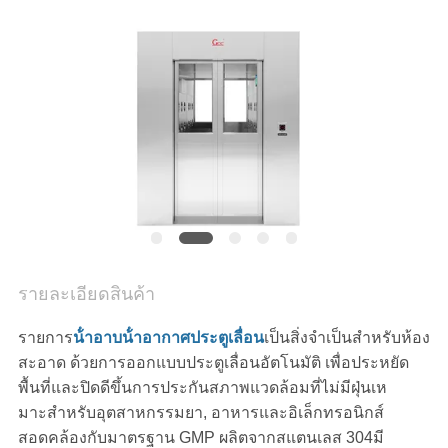
ข่าว
กรณี
ขอ
ทุน
รายละเอียดสินค้า
แผนผัง
รายการ
น้ําอาบน้ําอากาศประตูเลื่อน
เป็นสิ่งจําเป็นสําหรับห้อง
สะอาด ด้วยการออกแบบประตูเลื่อนอัตโนมัติ เพื่อประหยัด
เว็บไซต์
พื้นที่และปิดดีขึ้นการประกันสภาพแวดล้อมที่ไม่มีฝุ่นเห
มาะสําหรับอุตสาหกรรมยา, อาหารและอิเล็กทรอนิกส์
สอดคล้องกับมาตรฐาน GMP ผลิตจากสแตนเลส 304มี