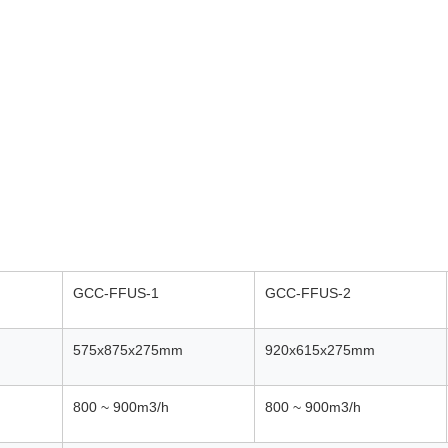
GCC-FFUS-1
GCC-FFUS-2
575x875x275
mm
920x615x275
mm
800 ~ 900
m3/h
800 ~ 900
m3/h