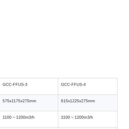
GCC-FFUS-3
GCC-FFUS-4
575x1175x275
mm
615x1225x275
mm
1100 ~ 1200
m3/h
1100 ~ 1200
m3/h