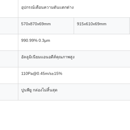
อุปกรณ์เตือนความดันแตกต่าง
570x870x69
mm
915x610x69
mm
990.99% 0.3μm
อัลลูมิเนียมแอนอดีส์คุณภาพสูง
110Pa@0.45m/s±15%
ปูนพียู กล่องไม่สิ้นสุด