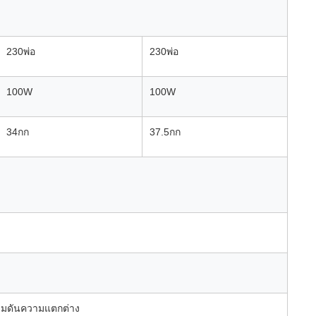
230
พ่อ
230
พ่อ
100
W
100
W
34
กก
37.5
กก
วามดันความแตกต่าง