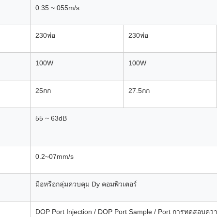
0.35 ~ 055
m/s
230
พ่อ
230
พ่อ
100
W
100
W
25
กก
27.5
กก
55 ~ 63
dB
0.2~07
mm/s
มือหรือกลุ่มควบคุม Dy คอมพิวเตอร์
DOP Port Injection / DOP Port Sample / Port การทดสอบค