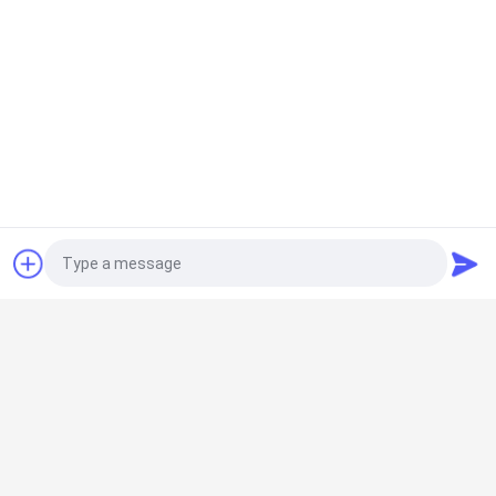
ขอใบเสนอราคา
หมวดหมู่ยอดนิยม
ทั้งหมด
ห้องคลีนรูมสำเร็จรูป
แอร์ชาวเวอร์
Photo
กล่องผ่าน
หน่วยกรองพัดลม
Video Call
Audio Call
บูธ Downflow
ไส้กรองอากาศ