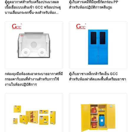
ตู้ดูดอากาศสำหรับเครื่องประมวลผล
ตู้เก็บสารเคมีที่มีฤทธิ์กัดกร่อน PP
เนื้อเยื่อแบบเดินเข้า GCC พร้อมประตู
สำหรับห้องปฏิบัติการคลีนรูม
บานเลื่อนกระจกขึ้น-ลงสำหรับห้อง
ข่าว
ปฏิบัติการโรงพยาบาล
กรณี
ขอ
กล่องถุงมือห้องสะอาดระบายอากาศที่มี
ตู้เก็บยาชาเหล็กกล้ารีดเย็น GCC
ทุน
กรองคาร์บอนที่ทํางานสําหรับการใช้
สำหรับห้องผ่าตัดและพื้นที่เตรียมยาชา
งานในห้องปฏิบัติการ
แผนผัง
เว็บไซต์