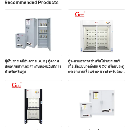
Recommended Products
เรา
ทัวร์
โรงงาน
ตู้เก็บสารเคมีอันตราย GCC | ตู้ความ
ตู้ระบายอากาศสำหรับโปรเซสเซอร์
การ
ปลอดภัยสารเคมีสำหรับห้องปฏิบัติการ
เนื้อเยื่อแบบวอล์กอิน GCC พร้อมประตู
สำหรับคลีนรูม
กระจกบานเลื่อนซ้าย-ขวาสำหรับห้อง
ควบคุม
ปฏิบัติการพยาธิวิทยา
คุณภาพ
ติดต่อ
เรา