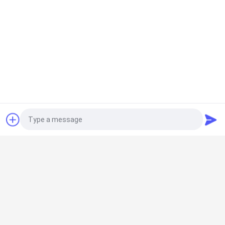
ขอใบเสนอราคา
หมวดหมู่ยอดนิยม
ทั้งหมด
ห้องคลีนรูมสำเร็จรูป
แอร์ชาวเวอร์
Photo
กล่องผ่าน
หน่วยกรองพัดลม
Video Call
Audio Call
บูธ Downflow
ไส้กรองอากาศ