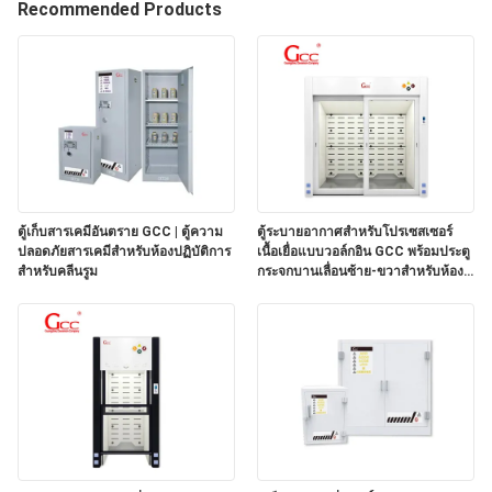
Recommended Products
เรา
ทัวร์
โรงงาน
ตู้เก็บสารเคมีอันตราย GCC | ตู้ความ
ตู้ระบายอากาศสำหรับโปรเซสเซอร์
การ
ปลอดภัยสารเคมีสำหรับห้องปฏิบัติการ
เนื้อเยื่อแบบวอล์กอิน GCC พร้อมประตู
สำหรับคลีนรูม
กระจกบานเลื่อนซ้าย-ขวาสำหรับห้อง
ควบคุม
ปฏิบัติการพยาธิวิทยา
คุณภาพ
ติดต่อ
เรา