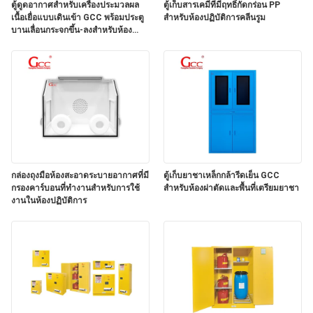
ตู้ดูดอากาศสำหรับเครื่องประมวลผล
ตู้เก็บสารเคมีที่มีฤทธิ์กัดกร่อน PP
เนื้อเยื่อแบบเดินเข้า GCC พร้อมประตู
สำหรับห้องปฏิบัติการคลีนรูม
บานเลื่อนกระจกขึ้น-ลงสำหรับห้อง
ข่าว
ปฏิบัติการโรงพยาบาล
กรณี
ขอ
กล่องถุงมือห้องสะอาดระบายอากาศที่มี
ตู้เก็บยาชาเหล็กกล้ารีดเย็น GCC
ทุน
กรองคาร์บอนที่ทํางานสําหรับการใช้
สำหรับห้องผ่าตัดและพื้นที่เตรียมยาชา
งานในห้องปฏิบัติการ
แผนผัง
เว็บไซต์