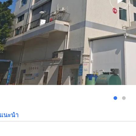
รแนะนำ