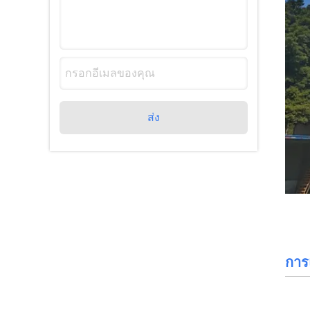
ส่ง
กา