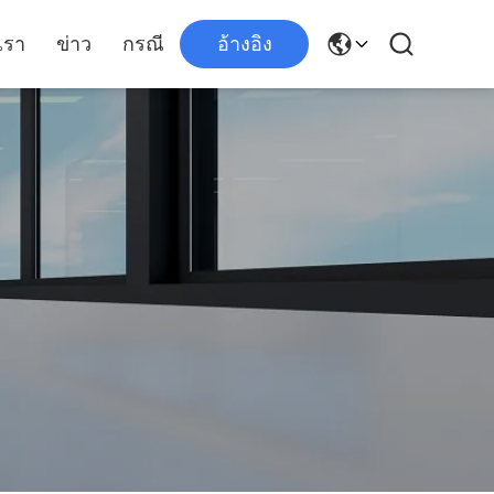
เรา
ข่าว
กรณี
อ้างอิง